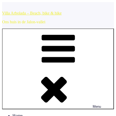
Ga
naar
Villa Arbolada – Beach, bike & hike
de
inhoud
Ons huis in de Jalon-vallei
Menu
Home