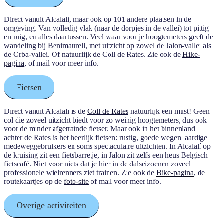
Direct vanuit Alcalali, maar ook op 101 andere plaatsen in de
omgeving. Van volledig vlak (naar de dorpjes in de vallei) tot pittig
en ruig, en alles daartussen. Veel waar voor je hoogtemeters geeft de
wandeling bij Benimaurell, met uitzicht op zowel de Jalon-vallei als
de Orba-vallei. Of natuurlijk de Coll de Rates. Zie ook de
Hike-
pagina
, of mail voor meer info.
Fietsen
Direct vanuit Alcalali is de
Coll de Rates
natuurlijk een must! Geen
col die zoveel uitzicht biedt voor zo weinig hoogtemeters, dus ook
voor de minder afgetrainde fietser. Maar ook in het binnenland
achter de Rates is het heerlijk fietsen: rustig, goede wegen, aardige
medeweggebruikers en soms spectaculaire uitzichten. In Alcalalí op
de kruising zit een fietsbarretje, in Jalon zit zelfs een heus Belgisch
fietscafé. Niet voor niets dat je hier in de dalseizoenen zoveel
professionele wielrenners ziet trainen. Zie ook de
Bike-pagina
, de
routekaartjes op de
foto-site
of mail voor meer info.
Overige activiteiten