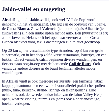
Jalón-vallei en omgeving
Alcalalí
ligt in de
Jalón-vallei
, ook wel ‘Vall de Pop’ wordt
genoemd (in het Valenciaans). Die ligt aan de oostkust van Spanje,
de
Costa Blanca
. Zowel
Valencia
(ten noorden) als
Alicante
(ten
zuidwesten) zijn een uurtje rijden met de auto. Een
(huur)auto
is erg
aan te bevelen. Helaas stelt het openbaar vervoer aan de Costa
Blanca niet veel voor, taxi’s daarentegen zijn relatief goedkoop.
Op 20 km zijn er verschillende type stranden, op 3 km een grote
supermarkt, en in het dorp zelf diverse restaurants, barretjes, en een
bakker. Direct vanuit Alcalalí beginnen diverse wandelingen, en
fietsers staan oog-in-oog met de beroemde
Coll de Rates
. Ook
vanuit de andere dorpjes in de buurt beginnen allerlei mooie
wandelingen.
In Alcalalí vindt je ook meerdere restaurants, een farmacie, tabac,
kapper, pinautomaat en een winkel voor allerlei praktische spullen
(huis-, tuin-, keuken-, strand-, schrijf- en tekenspullen). Elke
ochtend is ook de tweedehandswinkel van de Jalon Valley Help
open, waar ze kleding, puzzels en (soms ook Nederlandstalige)
boeken verkopen.