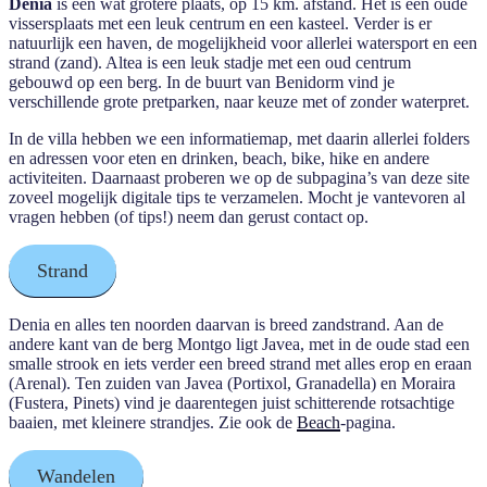
Denia
is een wat grotere plaats, op 15 km. afstand. Het is een oude
vissersplaats met een leuk centrum en een kasteel. Verder is er
natuurlijk een haven, de mogelijkheid voor allerlei watersport en een
strand (zand). Altea is een leuk stadje met een oud centrum
gebouwd op een berg. In de buurt van Benidorm vind je
verschillende grote pretparken, naar keuze met of zonder waterpret.
In de villa hebben we een informatiemap, met daarin allerlei folders
en adressen voor eten en drinken, beach, bike, hike en andere
activiteiten. Daarnaast proberen we op de subpagina’s van deze site
zoveel mogelijk digitale tips te verzamelen. Mocht je vantevoren al
vragen hebben (of tips!) neem dan gerust contact op.
Strand
Denia en alles ten noorden daarvan is breed zandstrand. Aan de
andere kant van de berg Montgo ligt Javea, met in de oude stad een
smalle strook en iets verder een breed strand met alles erop en eraan
(Arenal). Ten zuiden van Javea (Portixol, Granadella) en Moraira
(Fustera, Pinets) vind je daarentegen juist schitterende rotsachtige
baaien, met kleinere strandjes. Zie ook de
Beach
-pagina.
Wandelen